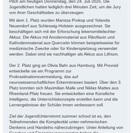
Pitch am heutigen Donnerstag, den 24. Juli 2025. Die
Jugendlichen hatten lediglich drei Minuten Zeit, um die Jury
von ihrer Geschäftsidee zu überzeugen.
Mit dem 1. Platz wurden Marissa Prokop und Yolanda
Neuendorf aus Schleswig-Holstein ausgezeichnet. Sie
beschäftigen sich mit der Erforschung lebensmittelechter
Akkus. Die Akkus mit Anodenmaterial aus Riboflavin und
Kathodenmaterial aus Quercetin können beispielsweise für
medizinische Zwecke oder für Kinderspielzeug verwendet
werden. Dabei sind sie nachhaltiger als Akkus aus Lithium.
Der 2. Platz ging an Olivia Bahr aus Hamburg. Mit
Provoid
entwickelte sie ein Programm zur
Prokrastinationsvermeidung, das auf
neurowissenschaftlichen Erkenntnissen basiert. Über den 3.
Platz konnten sich Maximilian Malle und Niklas Mattes aus
Rheinland-Pfalz freuen. Sie entwickelten eine Künstliche
Intelligenz, die Unterrichtskonzepte erstellen kann und die
Lernergebnisse der Schüler:innen verbessern soll.
Ziel der JugendUnternimmt summer school ist es, den
Teilnehmenden die Komplexität unter-nehmerischen
Denkens und Handelns näherzubringen. Unter Anleitung von