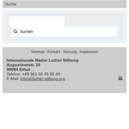
Suche
Sitemap
Kontakt
Satzung
Impressum
Internationale Martin Luther Stiftung
Augustinerstr. 10
99084 Erfurt
Telefon: +49 361 55 45 85 40
E-Mail:
info[at]luther-stiftung.org