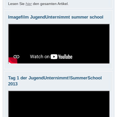
Lesen Sie
hier
den gesamten Artikel.
Imagefilm JugendUnternimmt summer school
Tag 1 der JugendUnternimmt!SummerSchool
2013