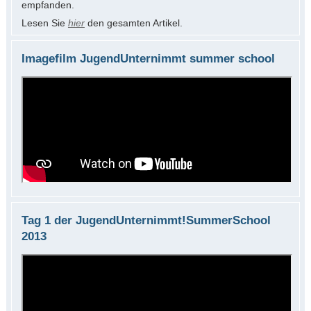
empfanden.
Lesen Sie
hier
den gesamten Artikel.
Imagefilm JugendUnternimmt summer school
Tag 1 der JugendUnternimmt!SummerSchool
2013