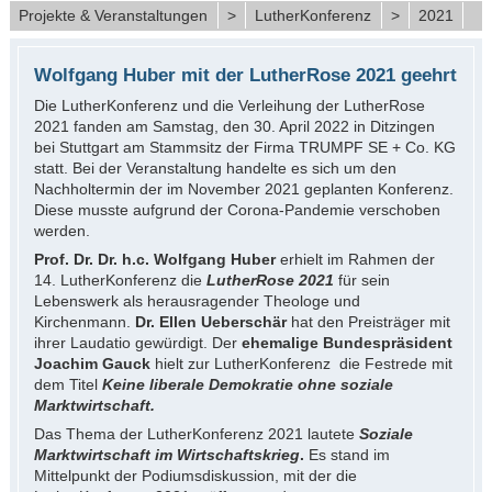
Projekte & Veranstaltungen
>
LutherKonferenz
>
2021
Wolfgang Huber mit der LutherRose 2021 geehrt
Die LutherKonferenz und die Verleihung der LutherRose
2021 fanden am Samstag, den 30. April 2022 in Ditzingen
bei Stuttgart am Stammsitz der Firma TRUMPF SE + Co. KG
statt. Bei der Veranstaltung handelte es sich um den
Nachholtermin der im November 2021 geplanten Konferenz.
Diese musste aufgrund der Corona-Pandemie verschoben
werden.
Prof. Dr. Dr. h.c. Wolfgang Huber
erhielt im Rahmen der
14. LutherKonferenz die
LutherRose 2021
für sein
Lebenswerk als herausragender Theologe und
Kirchenmann.
Dr. Ellen Ueberschär
hat den Preisträger mit
ihrer Laudatio gewürdigt. Der
ehemalige Bundespräsident
Joachim Gauck
hielt zur LutherKonferenz die Festrede mit
dem Titel
Keine liberale Demokratie ohne soziale
Marktwirtschaft.
Das Thema der LutherKonferenz 2021 lautete
Soziale
Marktwirtschaft im Wirtschaftskrieg
.
Es stand im
Mittelpunkt der Podiumsdiskussion, mit der die