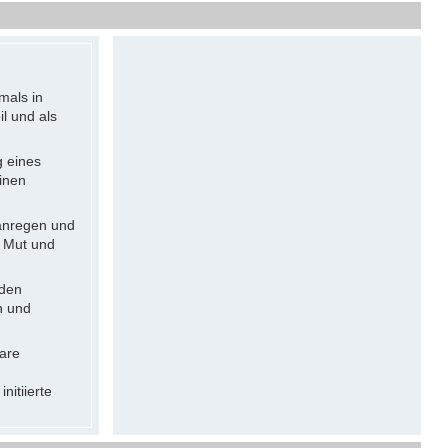
mals in
l und als
g eines
inen
 anregen und
n Mut und
 den
n und
are
nitiierte