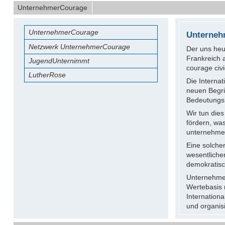
UnternehmerCourage
UnternehmerCourage
Unterneh
Netzwerk UnternehmerCourage
Der uns heut
Frankreich 
JugendUnternimmt
courage civi
LutherRose
Die Internat
neuen Begri
Bedeutungs
Wir tun die
fördern, wa
unternehmer
Eine solche
wesentliche
demokratisch
Unternehmer
Wertebasis n
Internationa
und organis