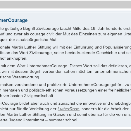
merCourage
e geläufige Begriff Zivilcourage taucht Mitte des 18. Jahrhunderts erst
auf und zwar als courage civil: der Mut des Einzelnen zum eigenen Urtei
que: der staatsbürgerliche Mut.
ionale Martin Luther Stiftung will mit der Einführung und Popularisierun
ffs an das Wort Zivilcourage, seine beeindruckende Geschichte und se
hof anknüpfen.
s mit dem Wort UnternehmerCourage. Dieses Wort soll das definieren,
s wir mit diesem Begriff verbunden sehen möchten: unternehmerische
ische Verantwortung.
rmaßen verstandene und praktizierte UnternehmerCourage gehört zu
n mentalen und politisch-ethischen Voraussetzungen einer freiheitliche
 verfassten Zivilgesellschaft.
Courage bildet aber auch und zunächst die innovative und unabdingb
icht nur für die Verleihung der
LutherRose
, sondern für die Arbeit der
len Martin Luther Stiftung im Ganzen und somit ebenso für die von uns i
ierte JugendUnternimmt – summer school.