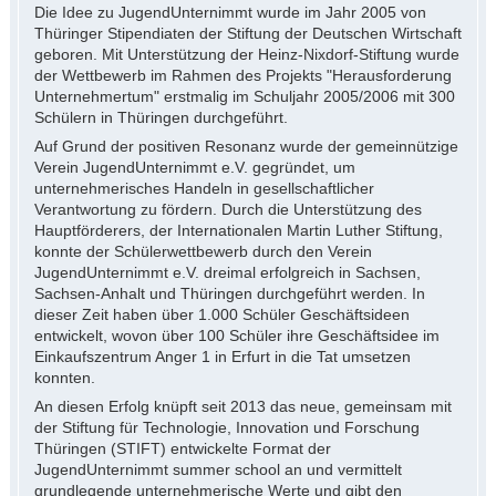
Die Idee zu JugendUnternimmt wurde im Jahr 2005 von
Thüringer Stipendiaten der Stiftung der Deutschen Wirtschaft
geboren. Mit Unterstützung der Heinz-Nixdorf-Stiftung wurde
der Wettbewerb im Rahmen des Projekts "Herausforderung
Unternehmertum" erstmalig im Schuljahr 2005/2006 mit 300
Schülern in Thüringen durchgeführt.
Auf Grund der positiven Resonanz wurde der gemeinnützige
Verein JugendUnternimmt e.V. gegründet, um
unternehmerisches Handeln in gesellschaftlicher
Verantwortung zu fördern. Durch die Unterstützung des
Hauptförderers, der Internationalen Martin Luther Stiftung,
konnte der Schülerwettbewerb durch den Verein
JugendUnternimmt e.V. dreimal erfolgreich in Sachsen,
Sachsen-Anhalt und Thüringen durchgeführt werden. In
dieser Zeit haben über 1.000 Schüler Geschäftsideen
entwickelt, wovon über 100 Schüler ihre Geschäftsidee im
Einkaufszentrum Anger 1 in Erfurt in die Tat umsetzen
konnten.
An diesen Erfolg knüpft seit 2013 das neue, gemeinsam mit
der Stiftung für Technologie, Innovation und Forschung
Thüringen (STIFT) entwickelte Format der
JugendUnternimmt summer school an und vermittelt
grundlegende unternehmerische Werte und gibt den