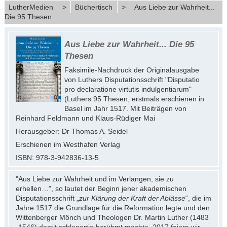
LutherMedien
>
Büchertisch
>
Aus Liebe zur Wahrheit...
Die 95 Thesen
Aus Liebe zur Wahrheit... Die 95
Thesen
Faksimile-Nachdruck der Originalausgabe
von Luthers Disputationsschrift "Disputatio
pro declaratione virtutis indulgentiarum"
(Luthers 95 Thesen, erstmals erschienen in
Basel im Jahr 1517. Mit Beiträgen von
Reinhard Feldmann und Klaus-Rüdiger Mai
Herausgeber: Dr Thomas A. Seidel
Erschienen im Westhafen Verlag
ISBN: 978-3-942836-13-5
"Aus Liebe zur Wahrheit und im Verlangen, sie zu
erhellen…", so lautet der Beginn jener akademischen
Disputationsschrift „
zur Klärung der Kraft der Ablässe
“, die im
Jahre 1517 die Grundlage für die Reformation legte und den
Wittenberger Mönch und Theologen Dr. Martin Luther (1483
-1546) damit schlagartig berühmt machte. 2017 feiern wir