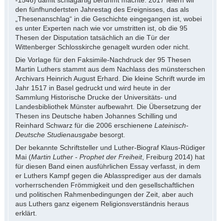
den fünfhundertsten Jahrestag des Ereignisses, das als
„Thesenanschlag“ in die Geschichte eingegangen ist, wobei
es unter Experten nach wie vor umstritten ist, ob die 95
Thesen der Disputation tatsächlich an die Tür der
Wittenberger Schlosskirche genagelt wurden oder nicht.
Die Vorlage für den Faksimile-Nachdruck der 95 Thesen
Martin Luthers stammt aus dem Nachlass des münsterschen
Archivars Heinrich August Erhard. Die kleine Schrift wurde im
Jahr 1517 in Basel gedruckt und wird heute in der
Sammlung Historische Drucke der Universitäts- und
Landesbibliothek Münster aufbewahrt. Die Übersetzung der
Thesen ins Deutsche haben Johannes Schilling und
Reinhard Schwarz für die 2006 erschienene
Lateinisch-
Deutsche Studienausgabe
besorgt.
Der bekannte Schriftsteller und Luther-Biograf Klaus-Rüdiger
Mai (
Martin Luther
- Prophet der Freiheit
, Freiburg 2014) hat
für diesen Band einen ausführlichen Essay verfasst, in dem
er Luthers Kampf gegen die Ablassprediger aus der damals
vorherrschenden Frömmigkeit und den gesellschaftlichen
und politischen Rahmenbedingungen der Zeit, aber auch
aus Luthers ganz eigenem Religionsverständnis heraus
erklärt.