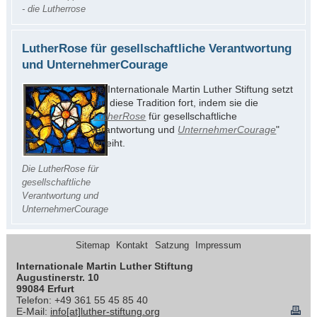
- die Lutherrose
LutherRose für gesellschaftliche Verantwortung
und UnternehmerCourage
Die Internationale Martin Luther Stiftung setzt
nun diese Tradition fort, indem sie die
"
LutherRose
für gesellschaftliche
Verantwortung und
UnternehmerCourage
"
verleiht.
Die LutherRose für
gesellschaftliche
Verantwortung und
UnternehmerCourage
Sitemap
Kontakt
Satzung
Impressum
Internationale Martin Luther Stiftung
Augustinerstr. 10
99084 Erfurt
Telefon: +49 361 55 45 85 40
E-Mail:
info[at]luther-stiftung.org