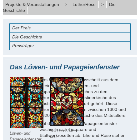
Projekte & Veranstaltungen
>
LutherRose
>
Die
Geschichte
Der Preis
Die Geschichte
Preisträger
Das Löwen- und Papageienfenster
Das Bild zeigt einen Ausschnitt aus dem
beeindruckenden Löwen- und
Papageienfenster, welches zu den
Chorfenstern der Augustinerkirche des
Austinerklosters zu Erfurt gehört. Diese
Chorfenster entstanden zwischen 1300 und
1320 in der Symbolsprache des Mittelalters.
Auf dem Löwen- und Papageienfenster
wechseln sich Tierpaare und
Teil des Löwen-
Löwen- und
Blattwerkrosetten ab. Lilie und Rose stehen
und
Papageienfenster