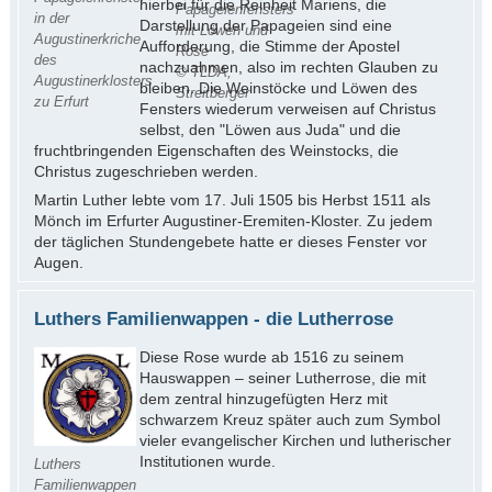
hierbei für die Reinheit Mariens, die
Papageienfensters
in der
Darstellung der Papageien sind eine
mit Löwen und
Augustinerkriche
Aufforderung, die Stimme der Apostel
Rose
des
nachzuahmen, also im rechten Glauben zu
© TLDA,
Augustinerklosters
bleiben. Die Weinstöcke und Löwen des
Streitberger
zu Erfurt
Fensters wiederum verweisen auf Christus
selbst, den "Löwen aus Juda" und die
fruchtbringenden Eigenschaften des Weinstocks, die
Christus zugeschrieben werden.
Martin Luther lebte vom 17. Juli 1505 bis Herbst 1511 als
Mönch im Erfurter Augustiner-Eremiten-Kloster. Zu jedem
der täglichen Stundengebete hatte er dieses Fenster vor
Augen.
Luthers Familienwappen - die Lutherrose
Diese Rose wurde ab 1516 zu seinem
Hauswappen – seiner Lutherrose, die mit
dem zentral hinzugefügten Herz mit
schwarzem Kreuz später auch zum Symbol
vieler evangelischer Kirchen und lutherischer
Institutionen wurde.
Luthers
Familienwappen