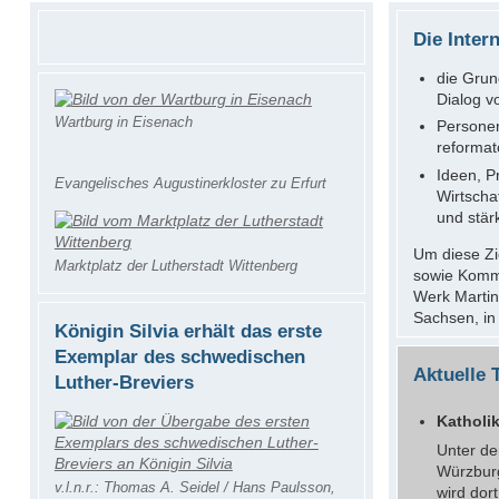
Die Inter
die Grun
Dialog v
Wartburg in Eisenach
Personen
reformat
Ideen, Pr
Evangelisches Augustinerkloster zu Erfurt
Wirtscha
und stär
Um diese Zi
Marktplatz der Lutherstadt Wittenberg
sowie Kommu
Werk Martin
Sachsen, in
Königin Silvia erhält das erste
Exemplar des schwedischen
Aktuelle
Luther-Breviers
Katholi
Unter de
Würzburg
v.l.n.r.: Thomas A. Seidel / Hans Paulsson,
wird dor