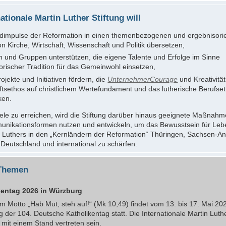
nationale Martin Luther Stiftung will
dimpulse der Reformation in einen themenbezogenen und ergebnisorie
on Kirche, Wirtschaft, Wissenschaft und Politik übersetzen,
 und Gruppen unterstützen, die eigene Talente und Erfolge im Sinne
orischer Tradition für das Gemeinwohl einsetzen,
ojekte und Initiativen fördern, die
UnternehmerCourage
und Kreativität
ftsethos auf christlichem Wertefundament und das lutherische Berufse
ken.
ele zu erreichen, wird die Stiftung darüber hinaus geeignete Maßnahm
nikationsformen nutzen und entwickeln, um das Bewusstsein für Le
 Luthers in den „Kernländern der Reformation“ Thüringen, Sachsen-An
 Deutschland und international zu schärfen.
 Themen
kentag 2026 in Würzburg
m Motto „Hab Mut, steh auf!“ (Mk 10,49) findet vom 13. bis 17. Mai 202
 der 104. Deutsche Katholikentag statt. Die Internationale Martin Luthe
t mit einem Stand vertreten sein.