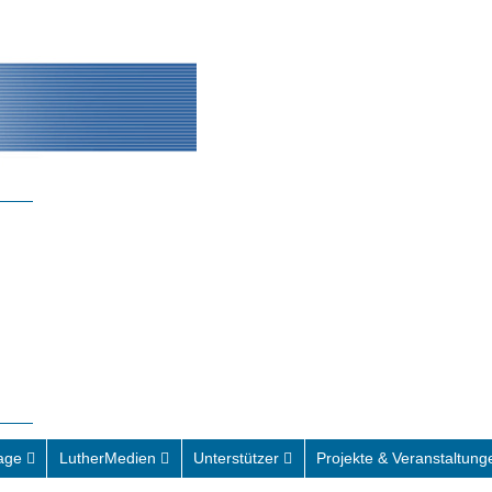
age
LutherMedien
Unterstützer
Projekte & Veranstaltung