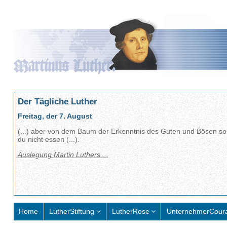
Der Tägliche Luther
Freitag, der 7. August
(...) aber von dem Baum der Erkenntnis des Guten und Bösen sol
du nicht essen (...).
Auslegung Martin Luthers ...
Home
LutherStiftung
LutherRose
UnternehmerCour