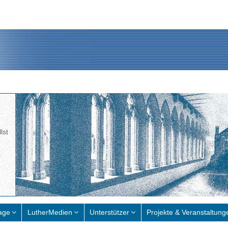
lst
age
LutherMedien
Unterstützer
Projekte & Veranstaltung