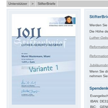
Unterstützer
>
StifterBriefe
StifterBri
Werden Sie 
Die Höhe de
Luther-Gebu
Reformation
Reformation
Jubiläumsbr
Wenn Sie di
nehmen Sie 
Spendenk
Evangelisc
IBAN:
DE31
BIC:
GEN