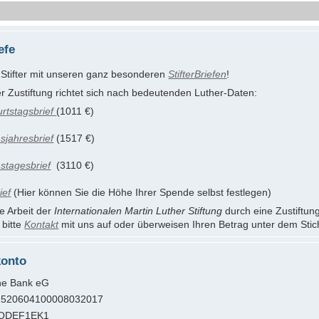
efe
Stifter mit unseren ganz besonderen
StifterBriefen
!
r Zustiftung richtet sich nach bedeutenden Luther-Daten:
rtstagsbrief
(1011 €)
sjahresbrief
(1517 €)
stagesbrief
(3110 €)
ief
(Hier können Sie die Höhe Ihrer Spende selbst festlegen)
e Arbeit der
Internationalen Martin Luther Stiftung
durch eine Zustiftung
bitte
Kontakt
mit uns auf oder überweisen Ihren Betrag unter dem Stich
onto
he Bank eG
520604100008032017
ODEF1EK1