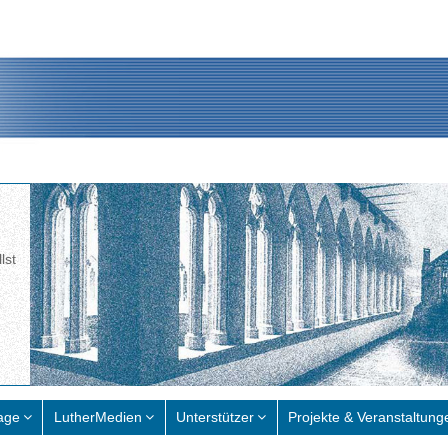
lst
age
LutherMedien
Unterstützer
Projekte & Veranstaltung