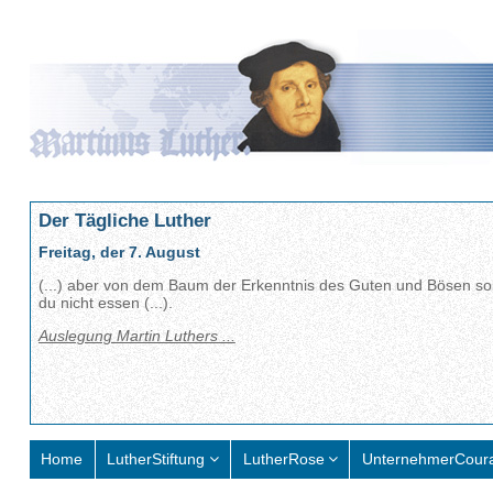
Der Tägliche Luther
Freitag, der 7. August
(...) aber von dem Baum der Erkenntnis des Guten und Bösen sol
du nicht essen (...).
Auslegung Martin Luthers ...
Home
LutherStiftung
LutherRose
UnternehmerCour