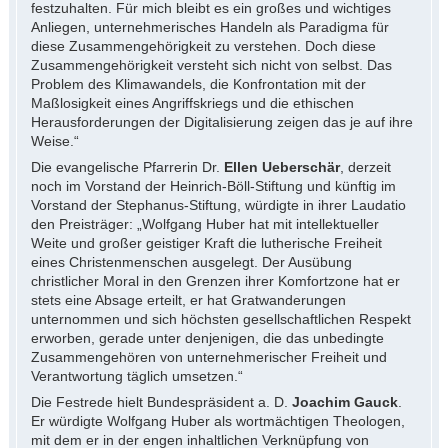
festzuhalten. Für mich bleibt es ein großes und wichtiges
Anliegen, unternehmerisches Handeln als Paradigma für
diese Zusammengehörigkeit zu verstehen. Doch diese
Zusammengehörigkeit versteht sich nicht von selbst. Das
Problem des Klimawandels, die Konfrontation mit der
Maßlosigkeit eines Angriffskriegs und die ethischen
Herausforderungen der Digitalisierung zeigen das je auf ihre
Weise.“
Die evangelische Pfarrerin Dr.
Ellen Ueberschär
, derzeit
noch im Vorstand der Heinrich-Böll-Stiftung und künftig im
Vorstand der Stephanus-Stiftung, würdigte in ihrer Laudatio
den Preisträger: „Wolfgang Huber hat mit intellektueller
Weite und großer geistiger Kraft die lutherische Freiheit
eines Christenmenschen ausgelegt. Der Ausübung
christlicher Moral in den Grenzen ihrer Komfortzone hat er
stets eine Absage erteilt, er hat Gratwanderungen
unternommen und sich höchsten gesellschaftlichen Respekt
erworben, gerade unter denjenigen, die das unbedingte
Zusammengehören von unternehmerischer Freiheit und
Verantwortung täglich umsetzen.“
Die Festrede hielt Bundespräsident a. D.
Joachim Gauck
.
Er würdigte Wolfgang Huber als wortmächtigen Theologen,
mit dem er in der engen inhaltlichen Verknüpfung von