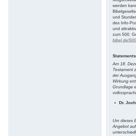
werden kann
Bibelgesell
und Stunden
des Info-Pos
und attrakt
zum 500. Ge
bibel.de/50
Statements
Am 18. Deze
Testament z
der Ausgang
Wirkung entf
Grundlage e
volkssprach
Dr. Joc
Um dieses Er
Angebot auf
unterschied