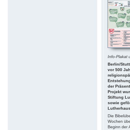
Info-Plakat
Berlin/Stu
vor 500 Jah
religionspä
Entstehung
der Präsen
Projekt wu
Stiftung L
sowie geför
Lutherhaus
Die Bibelübe
Wochen über
Beginn der 