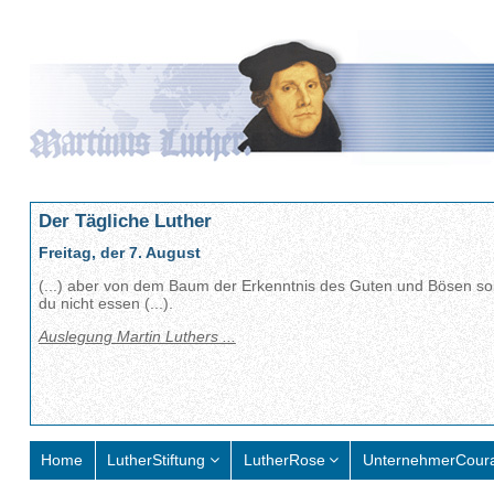
Der Tägliche Luther
Freitag, der 7. August
(...) aber von dem Baum der Erkenntnis des Guten und Bösen sol
du nicht essen (...).
Auslegung Martin Luthers ...
Home
LutherStiftung
LutherRose
UnternehmerCour