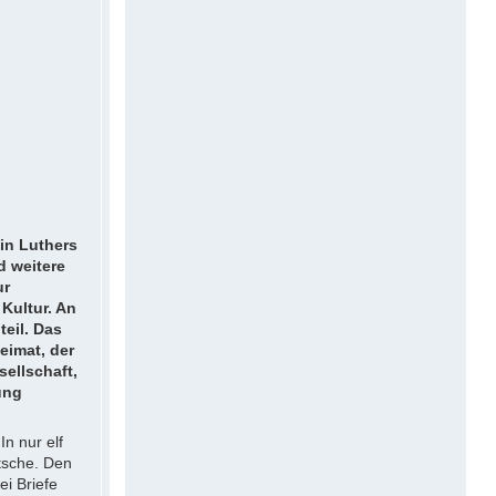
tin Luthers
d weitere
ur
Kultur. An
eil. Das
eimat, der
ellschaft,
ung
In nur elf
tsche. Den
ei Briefe