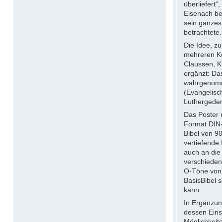
überliefert“
Eisenach be
sein ganzes
betrachtete.
Die Idee, z
mehreren Ko
Claussen, K
ergänzt: Da
wahrgenomm
(Evangelisc
Luthergeden
Das Poster 
Format DIN-
Bibel von 90
vertiefende
auch an die 
verschieden
O-Töne von 
BasisBibel s
kann.
In Ergänzun
dessen Eins
Möglichkeit