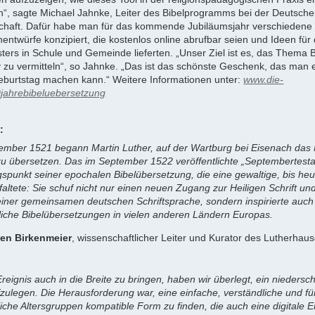
“, sagte Michael Jahnke, Leiter des Bibelprogramms bei der Deutsch
schaft. Dafür habe man für das kommende Jubiläumsjahr verschiedene 
entwürfe konzipiert, die kostenlos online abrufbar seien und Ideen für
ters in Schule und Gemeinde lieferten. „Unser Ziel ist es, das Thema Bi
iv zu vermitteln“, so Jahnke. „Das ist das schönste Geschenk, das man
burtstag machen kann.“ Weitere Informationen unter:
www.die-
0jahrebibeluebersetzung
:
mber 1521 begann Martin Luther, auf der Wartburg bei Eisenach das
u übersetzen. Das im September 1522 veröffentlichte „Septembertest
spunkt seiner epochalen Bibelübersetzung, die eine gewaltige, bis he
altete: Sie schuf nicht nur einen neuen Zugang zur Heiligen Schrift un
iner gemeinsamen deutschen Schriftsprache, sondern inspirierte auch
liche Bibelübersetzungen in vielen anderen Ländern Europas.
hen Birkenmeier
, wissenschaftlicher Leiter und Kurator des Lutherhau
eignis auch in die Breite zu bringen, haben wir überlegt, ein niedersc
zulegen. Die Herausforderung war, eine einfache, verständliche und fü
liche Altersgruppen kompatible Form zu finden, die auch eine digitale 