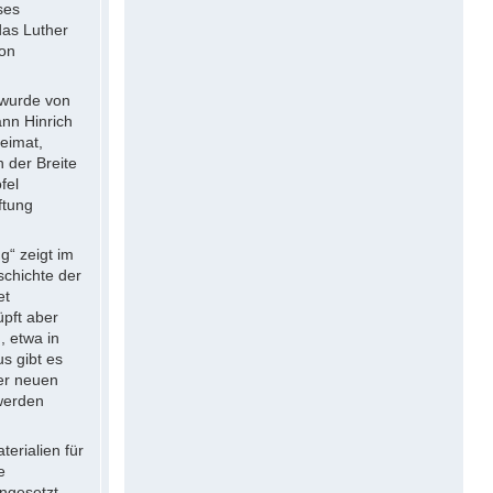
ses
das Luther
ion
 wurde von
nn Hinrich
Heimat,
n der Breite
fel
ftung
g“ zeigt im
schichte der
et
üpft aber
, etwa in
s gibt es
der neuen
 werden
erialien für
e
ingesetzt