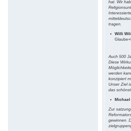
hat. Wir ha
Religionsun
Interessier
mitteldeuts
tragen.
Willi Wi
Glaube+
Auch 500 Ja
Diese Wirku
Möglichkeit
werden kann
konzipiert 
Unser Ziel i
das schöns
Michael
Zur satzung
Reformators
gewinnen. Di
zielgruppen