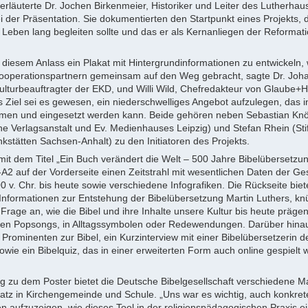
, erläuterte Dr. Jochen Birkenmeier, Historiker und Leiter des Lutherhau
i der Präsentation. Sie dokumentierten den Startpunkt eines Projekts, 
 Leben lang begleiten sollte und das er als Kernanliegen der Reformat
u diesem Anlass ein Plakat mit Hintergrundinformationen zu entwickeln,
operationspartnern gemeinsam auf den Weg gebracht, sagte Dr. Joha
ulturbeauftragter der EKD, und Willi Wild, Chefredakteur von Glaube+
s Ziel sei es gewesen, ein niederschwelliges Angebot aufzulegen, das i
en und eingesetzt werden kann. Beide gehören neben Sebastian Knö
he Verlagsanstalt und Ev. Medienhauses Leipzig) und Stefan Rhein (Sti
kstätten Sachsen-Anhalt) zu den Initiatoren des Projekts.
mit dem Titel „Ein Buch verändert die Welt – 500 Jahre Bibelübersetzun
A2 auf der Vorderseite einen Zeitstrahl mit wesentlichen Daten der Ge
0 v. Chr. bis heute sowie verschiedene Infografiken. Die Rückseite biet
 Informationen zur Entstehung der Bibelübersetzung Martin Luthers, kn
Frage an, wie die Bibel und ihre Inhalte unsere Kultur bis heute prägen
en Popsongs, in Alltagssymbolen oder Redewendungen. Darüber hinau
Prominenten zur Bibel, ein Kurzinterview mit einer Bibelübersetzerin 
owie ein Bibelquiz, das in einer erweiterten Form auch online gespielt
g zu dem Poster bietet die Deutsche Bibelgesellschaft verschiedene Mat
atz in Kirchengemeinde und Schule. „Uns war es wichtig, auch konkret
en aufzuzeigen, wie dieses Tool in der religionspädagogischen Praxis e