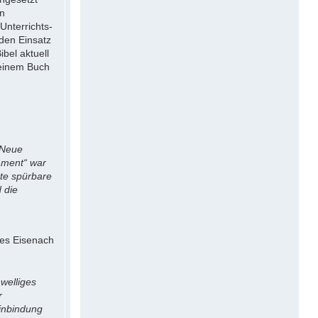
en
Unterrichts-
 den Einsatz
bel aktuell
 einem Buch
 Neue
ament“ war
ute spürbare
d die
ses Eisenach
hwelliges
r
Einbindung