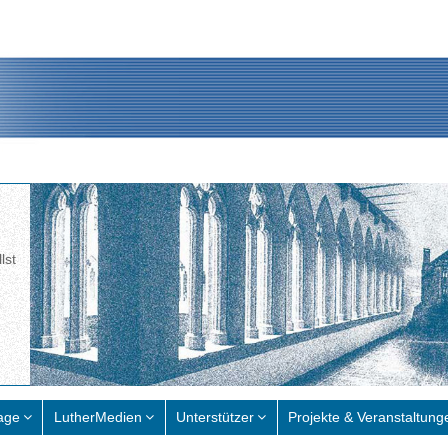
lst
age
LutherMedien
Unterstützer
Projekte & Veranstaltung