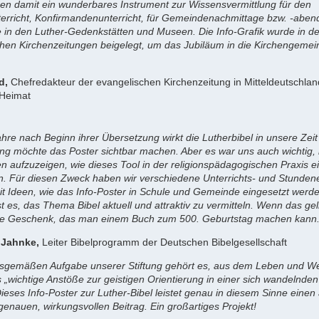
ben damit ein wunderbares Instrument zur Wissensvermittlung für den
terricht, Konfirmandenunterricht, für Gemeindenachmittage bzw. -aben
te in den Luther-Gedenkstätten und Museen. Die Info-Grafik wurde in d
chen Kirchenzeitungen beigelegt, um das Jubiläum in die Kirchengeme
ld,
Chefredakteur der evangelischen Kirchenzeitung in Mitteldeutschlan
Heimat
hre nach Beginn ihrer Übersetzung wirkt die Lutherbibel in unsere Zeit 
ng möchte das Poster sichtbar machen. Aber es war uns auch wichtig,
en aufzuzeigen, wie dieses Tool in der religionspädagogischen Praxis e
. Für diesen Zweck haben wir verschiedene Unterrichts- und Stunden
mit Ideen, wie das Info-Poster in Schule und Gemeinde eingesetzt werd
st es, das Thema Bibel aktuell und attraktiv zu vermitteln. Wenn das geli
te Geschenk, das man einem Buch zum 500. Geburtstag machen kann
 Jahnke,
Leiter Bibelprogramm der Deutschen Bibelgesellschaft
sgemäßen Aufgabe unserer Stiftung gehört es, aus dem Leben und W
 „wichtige Anstöße zur geistigen Orientierung in einer sich wandelnden
eses Info-Poster zur Luther-Bibel leistet genau in diesem Sinne einen a
genauen, wirkungsvollen Beitrag. Ein großartiges Projekt!