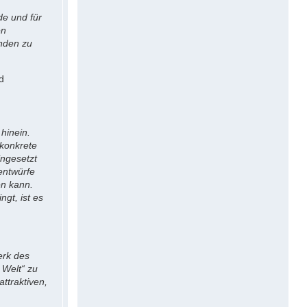
de und für
en
inden zu
d
hinein.
 konkrete
ingesetzt
entwürfe
en kann.
ngt, ist es
.
erk des
 Welt“ zu
ttraktiven,