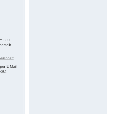
um 500
estellt
ellschaft
per E-Mail:
St.):