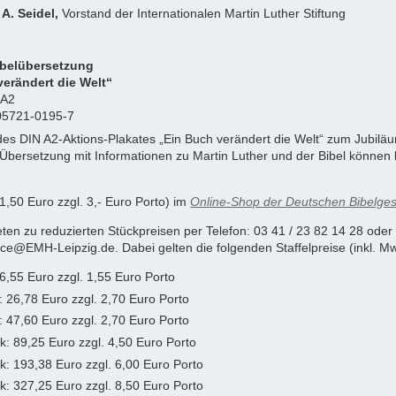
A. Seidel,
Vorstand der Internationalen Martin Luther Stiftung
ibelübersetzung
verändert die Welt“
-A2
05721-0195-7
es DIN A2-Aktions-Plakates „Ein Buch verändert die Welt“ zum Jubilä
-Übersetzung mit Informationen zu Martin Luther und der Bibel können b
(1,50 Euro zzgl. 3,- Euro Porto) im
Online-Shop der Deutschen Bibelges
eten zu reduzierten Stückpreisen per Telefon: 03 41 / 23 82 14 28 oder 
ce@EMH-Leipzig.de. Dabei gelten die folgenden Staffelpreise (inkl. Mw
 6,55 Euro zzgl. 1,55 Euro Porto
: 26,78 Euro zzgl. 2,70 Euro Porto
: 47,60 Euro zzgl. 2,70 Euro Porto
k: 89,25 Euro zzgl. 4,50 Euro Porto
k: 193,38 Euro zzgl. 6,00 Euro Porto
k: 327,25 Euro zzgl. 8,50 Euro Porto