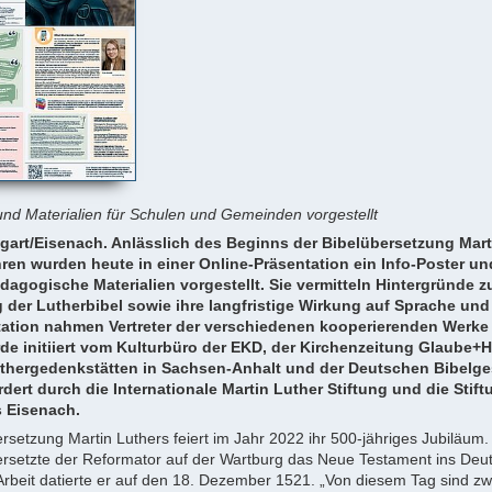
 und Materialien für Schulen und Gemeinden vorgestellt
ttgart/Eisenach. Anlässlich des Beginns der Bibelübersetzung Mar
ren wurden heute in einer Online-Präsentation ein Info-Poster un
dagogische Materialien vorgestellt. Sie vermitteln Hintergründe z
 der Lutherbibel sowie ihre langfristige Wirkung auf Sprache und 
tation nahmen Vertreter der verschiedenen kooperierenden Werke t
rde initiiert vom Kulturbüro der EKD, der Kirchenzeitung Glaube+H
uthergedenkstätten in Sachsen-Anhalt und der Deutschen Bibelges
dert durch die Internationale Martin Luther Stiftung und die Stift
 Eisenach.
rsetzung Martin Luthers feiert im Jahr 2022 ihr 500-jähriges Jubiläum. 
setzte der Reformator auf der Wartburg das Neue Testament ins Deu
Arbeit datierte er auf den 18. Dezember 1521. „Von diesem Tag sind zw