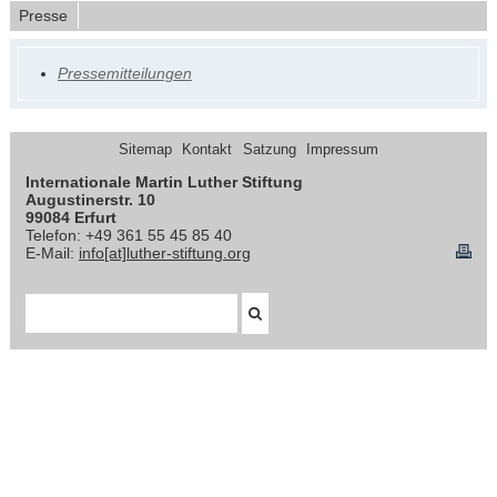
Presse
Pressemitteilungen
Sitemap
Kontakt
Satzung
Impressum
Internationale Martin Luther Stiftung
Augustinerstr. 10
99084 Erfurt
Telefon: +49 361 55 45 85 40
E-Mail:
info[at]luther-stiftung.org