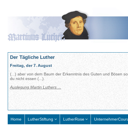
Der Tägliche Luther
Freitag, der 7. August
(...) aber von dem Baum der Erkenntnis des Guten und Bösen sol
du nicht essen (...).
Auslegung Martin Luthers ...
Home
LutherStiftung
LutherRose
UnternehmerCour