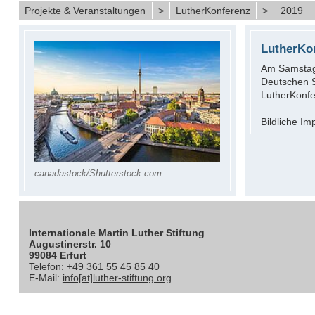
Projekte & Veranstaltungen
>
LutherKonferenz
>
2019
LutherKo
Am Samstag
Deutschen Sp
LutherKonfe
Bildliche I
canadastock/Shutterstock.com
Internationale Martin Luther Stiftung
Augustinerstr. 10
99084 Erfurt
Telefon: +49 361 55 45 85 40
E-Mail:
info[at]luther-stiftung.org