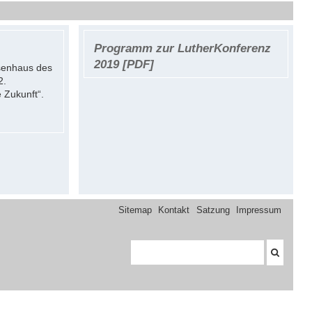
Programm zur LutherKonferenz
2019 [PDF]
senhaus des
2.
 Zukunft“.
Sitemap
Kontakt
Satzung
Impressum