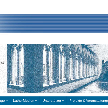
lst
age
LutherMedien
Unterstützer
Projekte & Veranstaltung