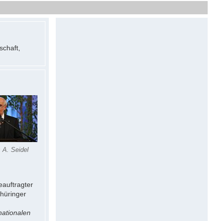
schaft,
 A. Seidel
eauftragter
Thüringer
nationalen