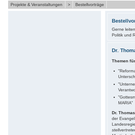
Projekte & Veranstaltungen
>
Bestellvorträge
Bestellv
Gerne leite
Politik und 
Dr. Thoma
Themen für
"Reforma
Untersc
"Unterne
Verantwo
"Gottesm
MARIA"
Dr. Thomas 
der Evangel
Landesregie
stellvertre