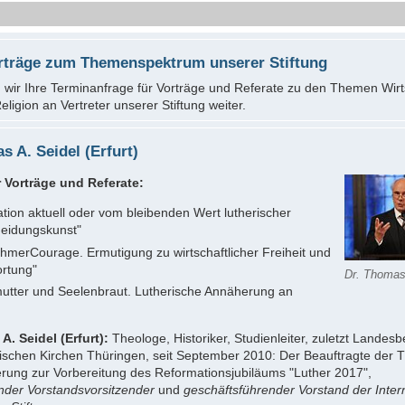
orträge zum Themenspektrum unserer Stiftung
n wir Ihre Terminanfrage für Vorträge und Referate zu den Themen Wirt
Religion an Vertreter unserer Stiftung weiter.
s A. Seidel (Erfurt)
 Vorträge und Referate:
tion aktuell oder vom bleibenden Wert lutherischer
heidungskunst"
hmerCourage. Ermutigung zu wirtschaftlicher Freiheit und
rtung"
Dr. Thomas
utter und Seelenbraut. Lutherische Annäherung an
A. Seidel (Erfurt):
Theologe, Historiker, Studienleiter, zuletzt Landesb
ischen Kirchen Thüringen, seit September 2010: Der Beauftragte der 
rung zur Vorbereitung des Reformationsjubiläums "Luther 2017",
tender Vorstandsvorsitzender
und
geschäftsführender Vorstand
der Inter