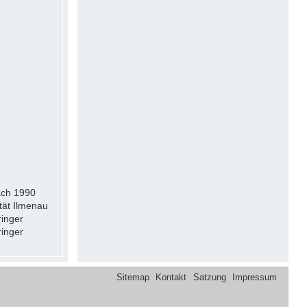
nach 1990
tät Ilmenau
ringer
ringer
Sitemap
Kontakt
Satzung
Impressum