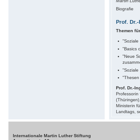
Martin Luthe
Biografie
Prof. Dr.
Themen für
"Soziale 
"Basics 
"Neue So
zusamme
"Soziale
"Thesen 
Prof. Dr.-I
Professorin
(Thüringen)
Ministerin 
Landtags, se
Internationale Martin Luther Stiftung