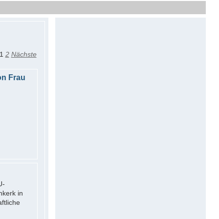
1
2
Nächste
on Frau
U-
kerk in
ftliche