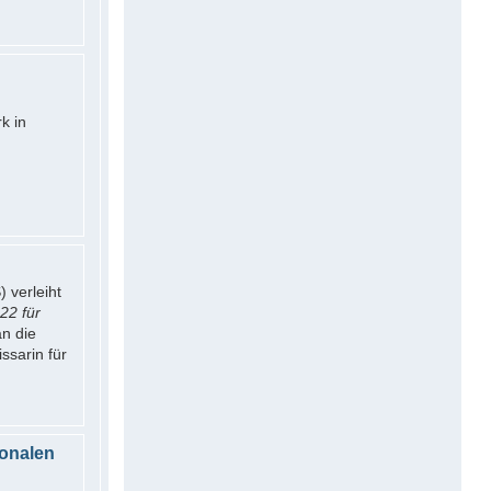
k in
) verleiht
22 für
n die
sarin für
ionalen