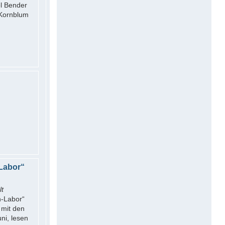
el Bender
 Kornblum
Labor“
t
-Labor“
 mit den
ni, lesen