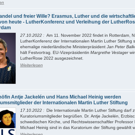
en
andel und freier Wille? Erasmus, Luther und die wirtschaftl
von heute - LutherKonferenz und Verleihung der LutherRo
erdam
27.10.2022
Am 11. November 2022 findet in Rotterdam, NL
LutherKonferenz der Internationalen Martin Luther Stiftung s
ehemalige niederländische Ministerpräsident
Jan Peter Bal
hält Festvortrag. EU-Vizepräsidentin
Margrethe Vestager
wir
LutherRose 2022 ausgezeichnet.
Weiterlesen
höfin Antje Jackelén und Hans Michael Heinig werden
umsmitglieder der Internationalen Martin Luther Stiftung
17.10.2022
Die Internationale Martin Luther Stiftung darf 
Kuratoriumsmitglieder begrüßen. Dr. Antje Jackelén, Erzbisc
schwedischen Kirche, und Rechtswissenschaftler Professor 
Michael Heinig sind in das Kuratorium der Stiftung gewählt 
Weiterlesen