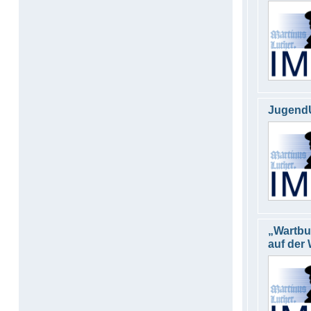
Jugend
„Wartbu
auf der