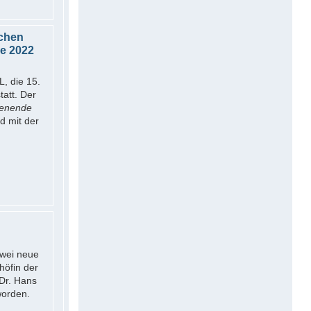
ichen
se 2022
, die 15.
tatt. Der
kenende
d mit der
zwei neue
höfin der
Dr. Hans
worden.